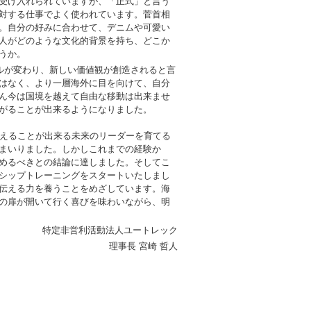
受け入れられていますが、「正式」と言う
対する仕事でよく使われています。菅首相
。自分の好みに合わせて、デニムや可愛い
人がどのような文化的背景を持ち、どこか
うか。
ルが変わり、新しい価値観が創造されると言
はなく、より一層海外に目を向けて、自分
ん今は国境を越えて自由な移動は出来ませ
がることが出来るようになりました。
えることが出来る未来のリーダーを育てる
てまいりました。しかしこれまでの経験か
めるべきとの結論に達しました。そしてこ
ップトレーニングをスタートいたしまし
伝える力を養うことをめざしています。海
の扉が開いて行く喜びを味わいながら、明
特定非営利活動法人ユートレック
理事長 宮崎 哲人