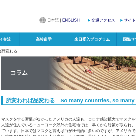
日本語 |
ENGLISH
交通アクセス
サイト
イ交流
高校留学
来日受入プログラム
国際サ
ば品変わる
コラム
所変われば品変わる So many countries, so many 
マスクをする習慣がなかったアメリカの人達も、コロナ感染拡大でマスクを
人達が住んでいるニューヨーク郊外の住宅地では、早くから対策が取られ、
ています。日本ではマスクと言えば白が圧倒的に多いのですが、アメリカで