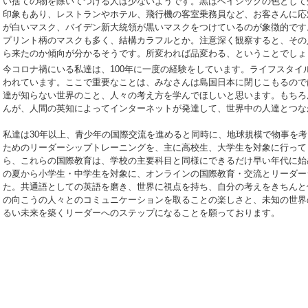
い捨ての物を除いてつける人は少ないようです。黒はベイシックの色として
印象もあり、レストランやホテル、飛行機の客室乗務員など、お客さんに応
が白いマスク、バイデン新大統領が黒いマスクをつけているのが象徴的です
プリント柄のマスクも多く、結構カラフルとか。注意深く観察すると、その
ら来たのか傾向が分かるそうです。所変われば品変わる、ということでしょ
今コロナ禍にいる私達は、
100
年に一度の経験をしています。ライフスタイ
われています。ここで重要なことは、みなさんは島国日本に閉じこもるので
達が知らない世界のこと、人々の考え方を学んでほしいと思います。もちろ
んが、人間の英知によってインターネットが発達して、世界中の人達とつな
私達は
30
年以上、青少年の国際交流を進めると同時に、地球規模で物事を考
ためのリーダーシップトレーニングを、主に高校生、大学生を対象に行っ
ら、これらの国際教育は、学校の主要科目と同様にできるだけ早い年代に始
の夏から小学生・中学生を対象に、オンラインの国際教育・交流とリーダーシ
た。共通語としての英語を磨き、世界に視点を持ち、自分の考えをきちんと
の向こうの人々とのコミュニケーションを取ることの楽しさと、未知の世界
るい未来を築くリーダーへのステップになることを願っております。