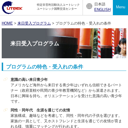
日本語
特定非営利活動法人ユートレック
Menu
ユートレック国際交流センター
ENGLISH
HOME
>
来日受入プログラム
> プログラムの特色・受入れの条件
来日受入プログラム
プログラムの特色・受入れの条件
意識の高い来日青少年
アメリカなど海外から来日する青少年はいずれも信頼できるパート
ナー（政府直轄や民間の青少年教育機関など）から派遣されます。
日本に興味を持ち、オリエンテーションを受けた意識の高い青少年
です。
同性・同年代 生涯を通じての友情
家族構成、趣味などを考慮して、同性・同年代の子供を選びます。
家族の一員として、又ホストフレンドと生涯を通じての友情が育ま
れる様、慎重にマッチングが行われます。