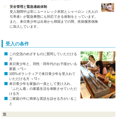
安全管理と緊急連絡体制
受入期間中は常にユートレック本部とシャペロン（大人の
引率者）が緊急事態にも対応できる体制をとっています。
また、来日青少年は出発から帰国までの間、疾病傷害保険
に加入しています。
受入の条件
この交流のめざすものに賛同していただける
方
来日青少年と、同性・同年代のお子様がいる
家庭 ＜*1＞
100%ボランティアで来日青少年を受入れて
いただける方 ＜*2＞
来日青少年を家族の一員として受け入れ、
「ふだん着」の家庭生活を体験させていただ
ける方
ご家庭の中に簡単な英語を話せる方がいるこ
と
注