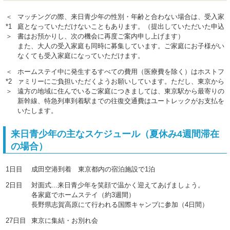
＜
マッチングの際、来日青少年の性別・年齢と合わない場合は、受入家
*1
庭となっていただけないこともあります。（提出していただいた申込
＞
書はお預かりし、次の機会に再度ご案内申し上げます）
また、大人の受入家庭も同時に募集しています。ご家庭にお子様がい
なくても受入家庭になっていただけます。
＜
ホームステイ中に発生するすべての費用（医療費を除く）はホストフ
*2
ァミリーにご負担いただくようお願いしています。ただし、東京から
＞
遠方の地域に住んでいるご家庭につきましては、東京駅から最寄りの
新幹線、特急列車到着駅までの往復交通費はユートレックがお支払を
いたします。
来日青少年の主なスケジュール（夏休み4週間滞在
の場合）
1日目
成田空港到着 東京都内の宿泊施設で1泊
2日目
対面式...来日青少年を笑顔で温かく迎えてあげましょう。
各家庭でホームステイ（約3週間）
長野県志賀高原にて行われる国際キャンプに参加（4日間）
27日目
東京に集結・お別れ会